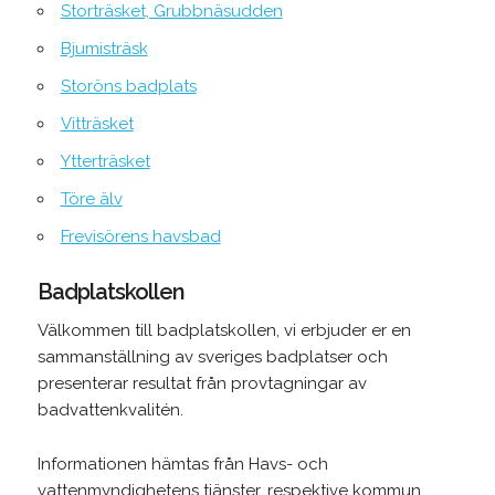
Storträsket, Grubbnäsudden
Bjumisträsk
Storöns badplats
Vitträsket
Ytterträsket
Töre älv
Frevisörens havsbad
Badplatskollen
Välkommen till badplatskollen, vi erbjuder er en
sammanställning av sveriges badplatser och
presenterar resultat från provtagningar av
badvattenkvalitén.
Informationen hämtas från Havs- och
vattenmyndighetens tjänster, respektive kommun