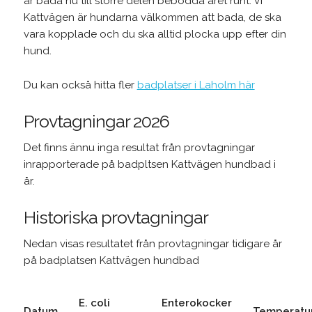
är båda nu till större delen bebodda året runt. Vi
Kattvägen är hundarna välkommen att bada, de ska
vara kopplade och du ska alltid plocka upp efter din
hund.
Du kan också hitta fler
badplatser i Laholm här
Provtagningar 2026
Det finns ännu inga resultat från provtagningar
inrapporterade på badpltsen Kattvägen hundbad i
år.
Historiska provtagningar
Nedan visas resultatet från provtagningar tidigare år
på badplatsen Kattvägen hundbad
E. coli
Enterokocker
Datum
Temperatu