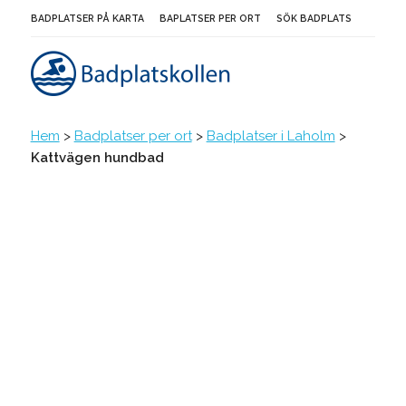
BADPLATSER PÅ KARTA
BAPLATSER PER ORT
SÖK BADPLATS
Hem
>
Badplatser per ort
>
Badplatser i Laholm
>
Kattvägen hundbad