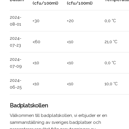
(cfu/100ml)
(cfu/100ml)
2024-
=30
=20
0,0 °C
08-01
2024-
<60
<10
21,0 °C
07-23
2024-
<10
<10
0,0 °C
07-09
2024-
<10
<10
10,0 °C
06-25
Badplatskollen
Välkommen till badplatskollen, vi erbjuder er en
sammanställning av sveriges badplatser och