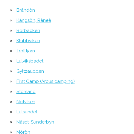
Brändön
Kängsön, Råneå
Rörbäcken
Klubbviken
Trolltjärn
Lulviksbadet
Gyltzaudden
First Camp (Arcus camping)
Storsand
Notviken
Lulsundet
Näset, Sunderbyn
Mörön