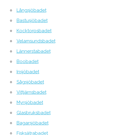
Långsjöbadet
Bastusjöbadet
Kocktorpsbadet
Velamsundsbadet
Lännerstabadet
Boobadet
Insjöbadet
Sågsjöbadet
Vittjärnsbadet
Myrsjöbadet
Glasbruksbadet
Bagarsjöbadet
Fisksätrabadet