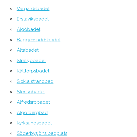
Vårgärdsbadet
Erstaviksbadet
Älgöbadet
Baggensuddsbadet
Ältabadet
Strålsjöbadet
Källtorpsbadet
Sickla strandbad
Stensöbadet
Alfredsrobadet
Älgö bergbad
Kyrksundsbadet
Söderbysjöns badplats